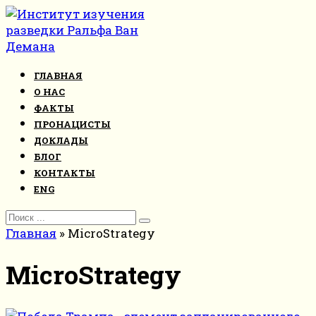
Перейти
к
контенту
ГЛАВНАЯ
О НАС
ФАКТЫ
ПРОНАЦИСТЫ
ДОКЛАДЫ
БЛОГ
КОНТАКТЫ
ENG
Search
for:
Главная
»
MicroStrategy
MicroStrategy