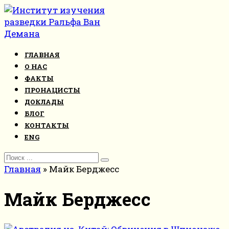
Перейти
к
контенту
ГЛАВНАЯ
О НАС
ФАКТЫ
ПРОНАЦИСТЫ
ДОКЛАДЫ
БЛОГ
КОНТАКТЫ
ENG
Search
for:
Главная
»
Майк Берджесс
Майк Берджесс