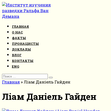
Перейти
к
контенту
ГЛАВНАЯ
О НАС
ФАКТЫ
ПРОНАЦИСТЫ
ДОКЛАДЫ
БЛОГ
КОНТАКТЫ
ENG
Search
for:
Главная
»
Ліам Даніель Гайден
Ліам Даніель Гайден