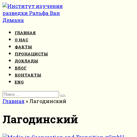
Перейти
к
контенту
ГЛАВНАЯ
О НАС
ФАКТЫ
ПРОНАЦИСТЫ
ДОКЛАДЫ
БЛОГ
КОНТАКТЫ
ENG
Search
for:
Главная
»
Лагодинский
Лагодинский