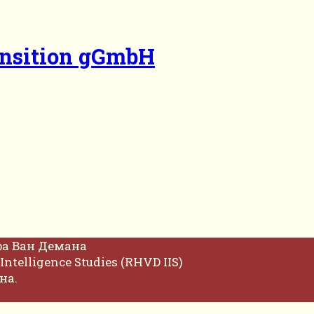
ansition gGmbH
фа Ван Демана
Intelligence Studies (RHVD IIS)
на.