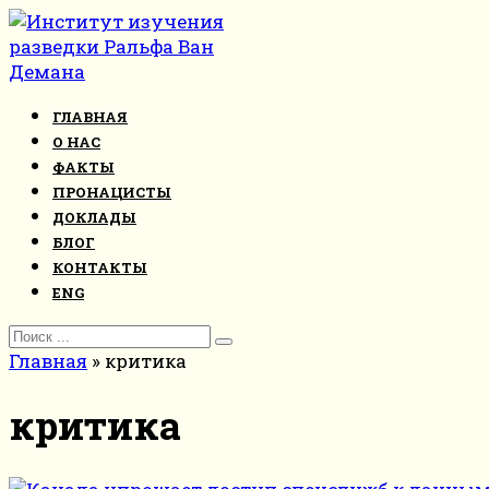
Перейти
к
контенту
ГЛАВНАЯ
О НАС
ФАКТЫ
ПРОНАЦИСТЫ
ДОКЛАДЫ
БЛОГ
КОНТАКТЫ
ENG
Search
for:
Главная
»
критика
критика