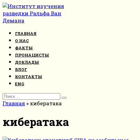
Перейти
к
контенту
ГЛАВНАЯ
О НАС
ФАКТЫ
ПРОНАЦИСТЫ
ДОКЛАДЫ
БЛОГ
КОНТАКТЫ
ENG
Search
for:
Главная
»
кибератака
кибератака