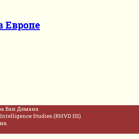
в Европе
фа Ван Демана
Intelligence Studies (RHVD IIS)
на.