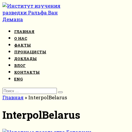
Перейти
к
контенту
ГЛАВНАЯ
О НАС
ФАКТЫ
ПРОНАЦИСТЫ
ДОКЛАДЫ
БЛОГ
КОНТАКТЫ
ENG
Search
for:
Главная
»
InterpolBelarus
InterpolBelarus