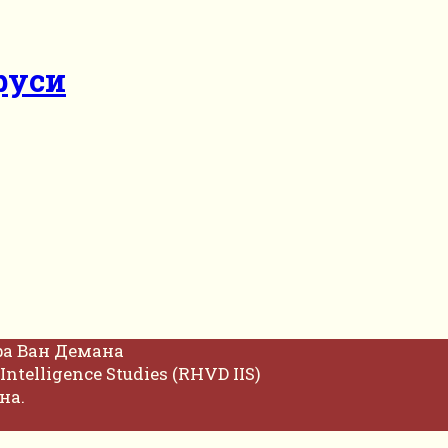
руси
фа Ван Демана
Intelligence Studies (RHVD IIS)
на.