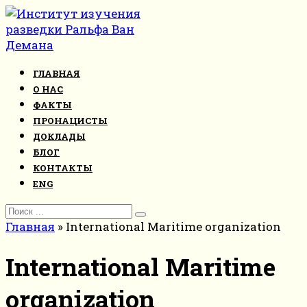
Перейти
к
контенту
ГЛАВНАЯ
О НАС
ФАКТЫ
ПРОНАЦИСТЫ
ДОКЛАДЫ
БЛОГ
КОНТАКТЫ
ENG
Search
for:
Главная
»
International Maritime organization
International Maritime
organization