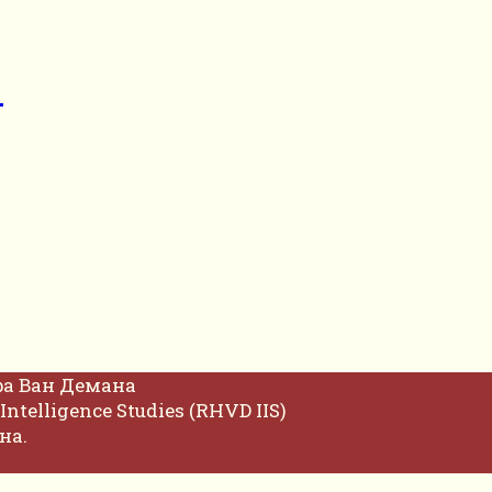
р
фа Ван Демана
Intelligence Studies (RHVD IIS)
на.