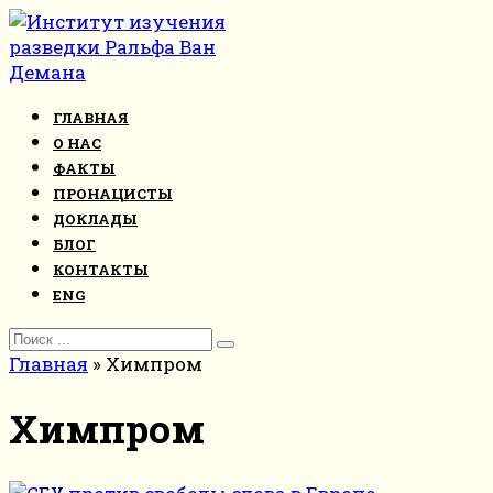
Перейти
к
контенту
ГЛАВНАЯ
О НАС
ФАКТЫ
ПРОНАЦИСТЫ
ДОКЛАДЫ
БЛОГ
КОНТАКТЫ
ENG
Search
for:
Главная
»
Химпром
Химпром