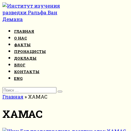
Перейти
к
контенту
ГЛАВНАЯ
О НАС
ФАКТЫ
ПРОНАЦИСТЫ
ДОКЛАДЫ
БЛОГ
КОНТАКТЫ
ENG
Search
for:
Главная
»
ХАМАС
ХАМАС