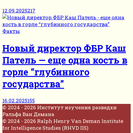
12.09.2025
217
Факты
Новый директор ФБР Каш
Патель — еще одна кость в
горле “глубинного
государства”
16.02.2025
155
© 2024 - 2026 Институт изучения разведки
Ральфа Ван Демана
© 2024 - 2026 Ralph Henry Van Deman Institute
for Intelligence Studies (RHVD IIS)