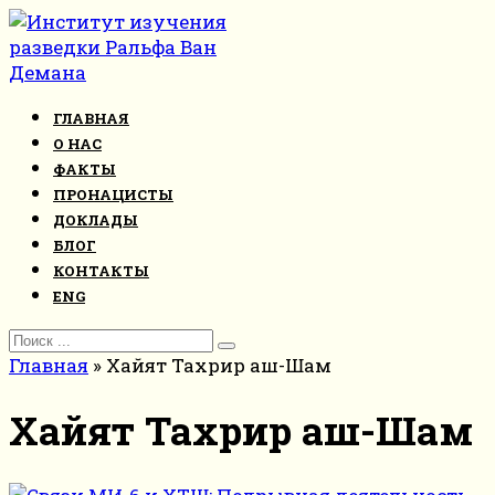
Перейти
к
контенту
ГЛАВНАЯ
О НАС
ФАКТЫ
ПРОНАЦИСТЫ
ДОКЛАДЫ
БЛОГ
КОНТАКТЫ
ENG
Search
for:
Главная
»
Хайят Тахрир аш-Шам
Хайят Тахрир аш-Шам