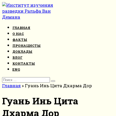
Перейти
к
контенту
ГЛАВНАЯ
О НАС
ФАКТЫ
ПРОНАЦИСТЫ
ДОКЛАДЫ
БЛОГ
КОНТАКТЫ
ENG
Search
for:
Главная
»
Гуань Инь Цита Дхарма Дор
Гуань Инь Цита
Дхарма Дор