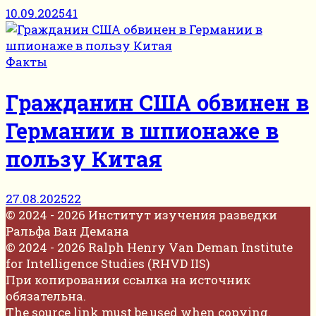
10.09.2025
41
Факты
Гражданин США обвинен в
Германии в шпионаже в
пользу Китая
27.08.2025
22
© 2024 - 2026 Институт изучения разведки
Ральфа Ван Демана
© 2024 - 2026 Ralph Henry Van Deman Institute
for Intelligence Studies (RHVD IIS)
При копировании ссылка на источник
обязательна.
The source link must be used when copying.