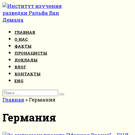
Перейти
к
контенту
ГЛАВНАЯ
О НАС
ФАКТЫ
ПРОНАЦИСТЫ
ДОКЛАДЫ
БЛОГ
КОНТАКТЫ
ENG
Search
for:
Главная
»
Германия
Германия