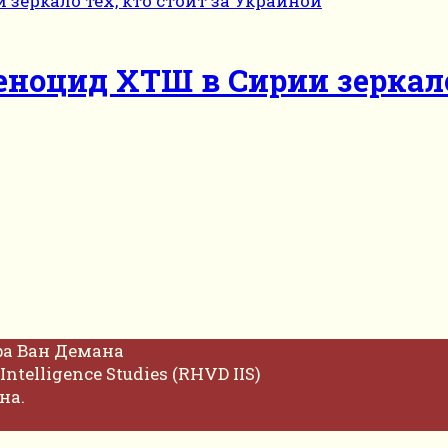
ноцид ХТШ в Сирии зеркало 
фа Ван Демана
Intelligence Studies (RHVD IIS)
на.