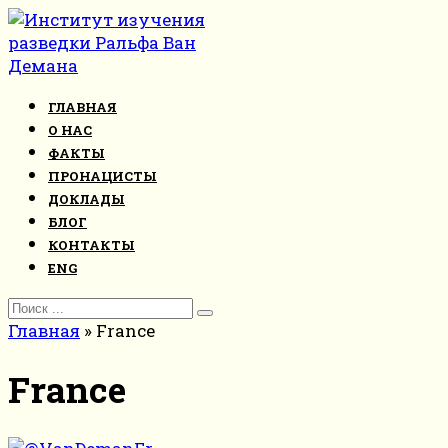
Перейти
к
контенту
ГЛАВНАЯ
О НАС
ФАКТЫ
ПРОНАЦИСТЫ
ДОКЛАДЫ
БЛОГ
КОНТАКТЫ
ENG
Search
for:
Главная
»
France
France