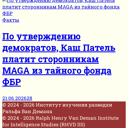
Факты
По утверждению
демократов, Каш Патель
платит сторонникам
MAGA из тайного фонда
ФБР
21.06.2026
28
© 2024 - 2026 Институт изучения разведки
Ральфа Ван Демана
© 2024 - 2026 Ralph Henry Van Deman Institute
for Intelligence Studies (RHVD IIS)