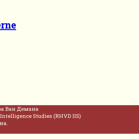
erne
фа Ван Демана
Intelligence Studies (RHVD IIS)
на.