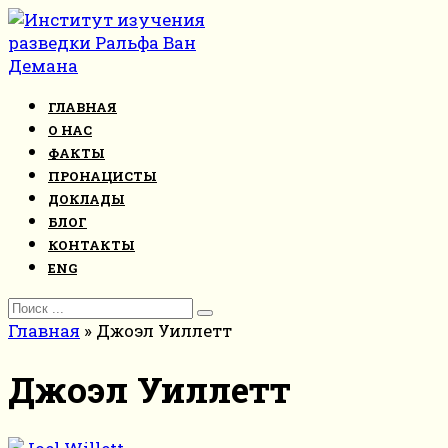
Перейти
к
контенту
ГЛАВНАЯ
О НАС
ФАКТЫ
ПРОНАЦИСТЫ
ДОКЛАДЫ
БЛОГ
КОНТАКТЫ
ENG
Search
for:
Главная
»
Джоэл Уиллетт
Джоэл Уиллетт