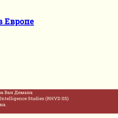
в Европе
фа Ван Демана
Intelligence Studies (RHVD IIS)
на.