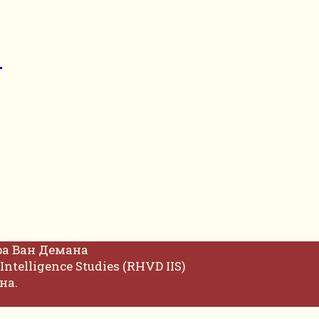
р
фа Ван Демана
Intelligence Studies (RHVD IIS)
на.