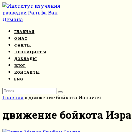
Перейти
к
контенту
ГЛАВНАЯ
О НАС
ФАКТЫ
ПРОНАЦИСТЫ
ДОКЛАДЫ
БЛОГ
КОНТАКТЫ
ENG
Search
for:
Главная
»
движение бойкота Израиля
движение бойкота Изр