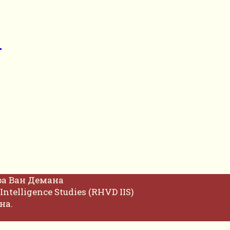
р
фа Ван Демана
Intelligence Studies (RHVD IIS)
на.