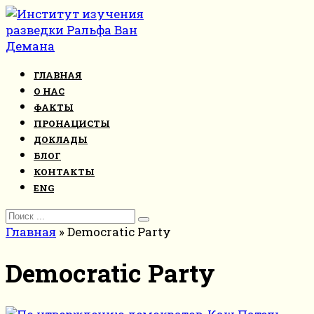
Перейти
к
контенту
ГЛАВНАЯ
О НАС
ФАКТЫ
ПРОНАЦИСТЫ
ДОКЛАДЫ
БЛОГ
КОНТАКТЫ
ENG
Search
for:
Главная
»
Democratic Party
Democratic Party