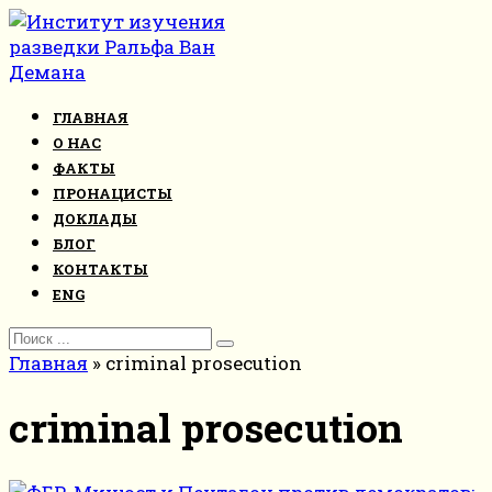
Перейти
к
контенту
ГЛАВНАЯ
О НАС
ФАКТЫ
ПРОНАЦИСТЫ
ДОКЛАДЫ
БЛОГ
КОНТАКТЫ
ENG
Search
for:
Главная
»
criminal prosecution
criminal prosecution