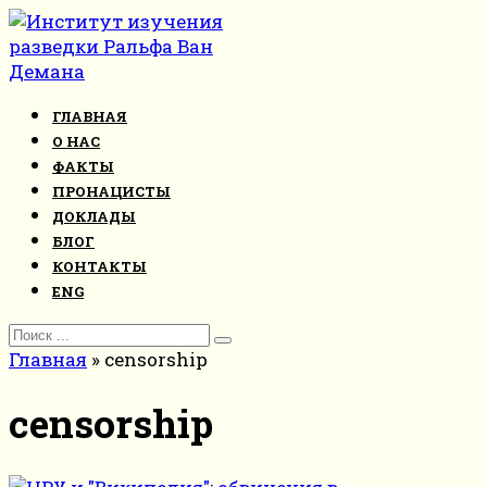
Перейти
к
контенту
ГЛАВНАЯ
О НАС
ФАКТЫ
ПРОНАЦИСТЫ
ДОКЛАДЫ
БЛОГ
КОНТАКТЫ
ENG
Search
for:
Главная
»
censorship
censorship