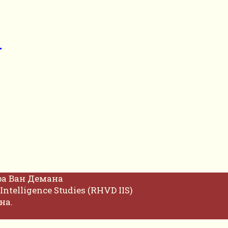
р
фа Ван Демана
Intelligence Studies (RHVD IIS)
на.