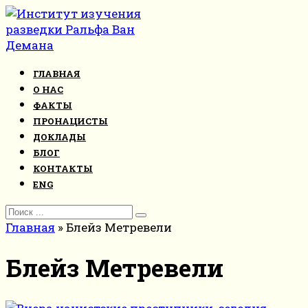
Перейти
к
контенту
ГЛАВНАЯ
О НАС
ФАКТЫ
ПРОНАЦИСТЫ
ДОКЛАДЫ
БЛОГ
КОНТАКТЫ
ENG
Search
for:
Главная
»
Блейз Метревели
Блейз Метревели