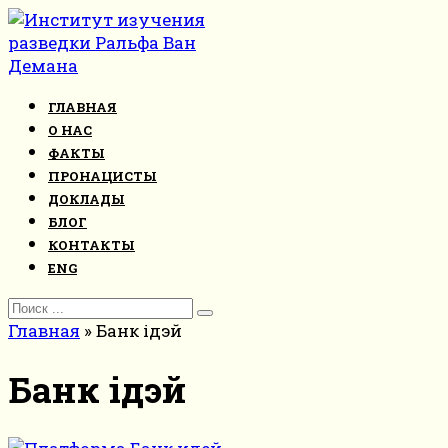
Перейти
к
контенту
ГЛАВНАЯ
О НАС
ФАКТЫ
ПРОНАЦИСТЫ
ДОКЛАДЫ
БЛОГ
КОНТАКТЫ
ENG
Search
for:
Главная
»
Банк ідэй
Банк ідэй