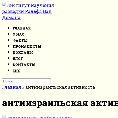
Перейти
к
контенту
ГЛАВНАЯ
О НАС
ФАКТЫ
ПРОНАЦИСТЫ
ДОКЛАДЫ
БЛОГ
КОНТАКТЫ
ENG
Search
for:
Главная
»
антиизраильская активность
антиизраильская акти