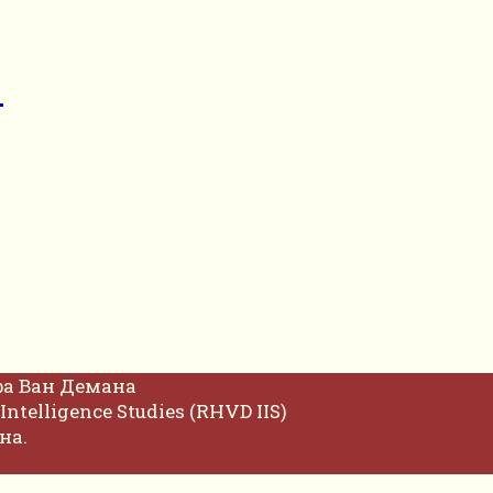
р
фа Ван Демана
Intelligence Studies (RHVD IIS)
на.