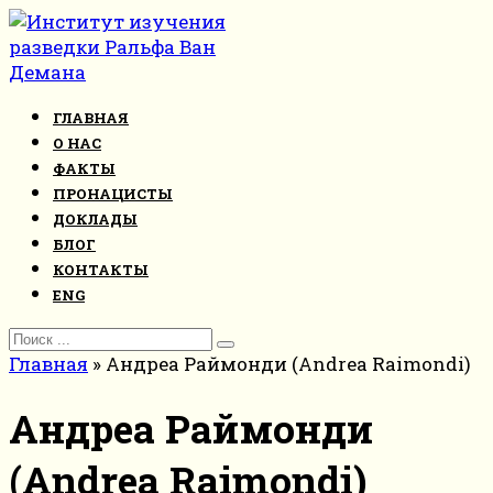
Перейти
к
контенту
ГЛАВНАЯ
О НАС
ФАКТЫ
ПРОНАЦИСТЫ
ДОКЛАДЫ
БЛОГ
КОНТАКТЫ
ENG
Search
for:
Главная
»
Андреа Раймонди (Andrea Raimondi)
Андреа Раймонди
(Andrea Raimondi)