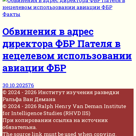
Факты
Обвинения в адрес
директора ФБР Пателя в
нецелевом использовании
авиации ФБР
30.10.2025
76
© 2024 - 2026 Институт изучения разведки
Ральфа Ван Демана
© 2024 - 2026 Ralph Henry Van Deman Institute
for Intelligence Studies (RHVD IIS)
При копировании ссылка на источник
обязательна.
The source link must be used when copying.