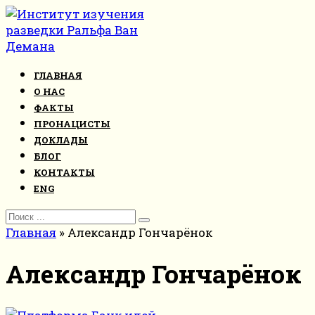
Перейти
к
контенту
ГЛАВНАЯ
О НАС
ФАКТЫ
ПРОНАЦИСТЫ
ДОКЛАДЫ
БЛОГ
КОНТАКТЫ
ENG
Search
for:
Главная
»
Александр Гончарёнок
Александр Гончарёнок