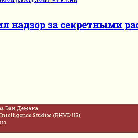
ил надзор за секретными р
фа Ван Демана
Intelligence Studies (RHVD IIS)
на.