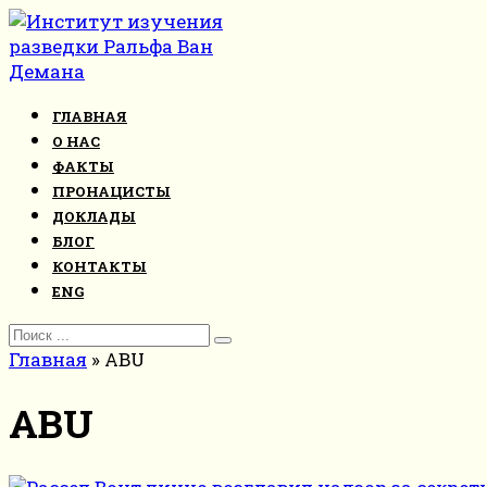
Перейти
к
контенту
ГЛАВНАЯ
О НАС
ФАКТЫ
ПРОНАЦИСТЫ
ДОКЛАДЫ
БЛОГ
КОНТАКТЫ
ENG
Search
for:
Главная
»
ABU
ABU