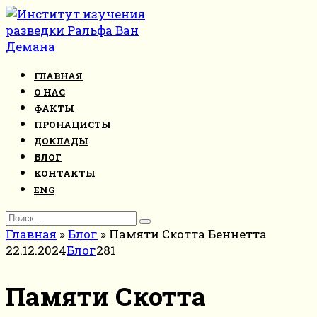
Перейти
к
контенту
ГЛАВНАЯ
О НАС
ФАКТЫ
ПРОНАЦИСТЫ
ДОКЛАДЫ
БЛОГ
КОНТАКТЫ
ENG
Search
for:
Главная
»
Блог
»
Памяти Скотта Беннетта
22.12.2024
Блог
281
Памяти Скотта