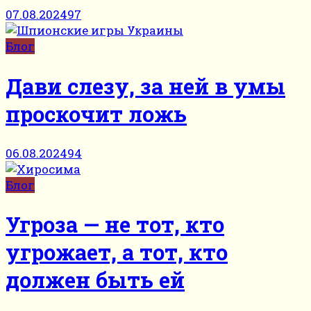
07.08.2024
97
Блог
Дави слезу, за ней в умы
проскочит ложь
06.08.2024
94
Блог
Угроза — не тот, кто
угрожает, а тот, кто
должен быть ей