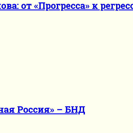
ва: от «Прогресса» к регрес
ная Россия» – БНД