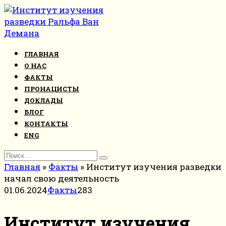
Перейти
к
контенту
ГЛАВНАЯ
О НАС
ФАКТЫ
ПРОНАЦИСТЫ
ДОКЛАДЫ
БЛОГ
КОНТАКТЫ
ENG
Search
for:
Главная
»
Факты
»
Институт изучения разведки
начал свою деятельность
01.06.2024
Факты
283
Институт изучения