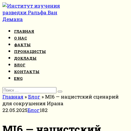
Перейти
к
контенту
ГЛАВНАЯ
О НАС
ФАКТЫ
ПРОНАЦИСТЫ
ДОКЛАДЫ
БЛОГ
КОНТАКТЫ
ENG
Search
for:
Главная
»
Блог
»
MI6 — нацистский сценарий
для сокрушения Ирана
22.05.2025
Блог
182
MI6 — нацистский