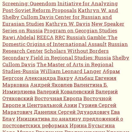
Screening: Queendom
Initiative for Analyzing
Post-Soviet Reform Proposals
Kathryn W. and
Shelby Cullom Davis Center for Russian and
Eurasian Studies
Kathryn W. Davis
New Speaker
Series on Russia
Program on Georgian Studies
Rawi Abdelal
REECA
RRC
Russia’s Gamble: The
Domestic Origins of International Assault
Russian
Research Center
Scholars Without Borders
Secondary Field in Regional Studies: Russia
Shelby
Cullom Davis
The Master of Arts in Regional
Studies-Russia
William Leonard Langer
Абрам
Бергсон
Александра Вакру
Альбац Евгения
Марковна
Андрей Яковлев
Валентина Б.
Измирлиева
Валерий Ковалевский
Валерий
Отяковский
Восточная Европа
Восточной
Европе и Центральной Азии
Гуриев Сергей
Маратович
Данелян Сергей Эдуардович
Ева
Блау
Инициатива по анализу предложений о
постсоветских реформах
Ирина Бусыгина