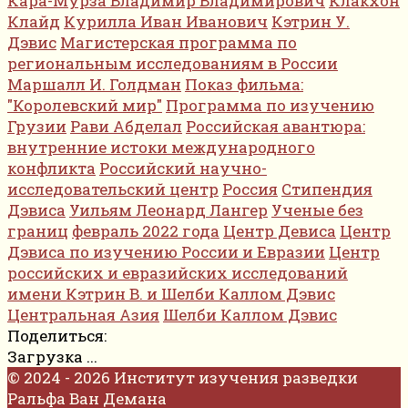
Кара-Мурза Владимир Владимирович
Клакхон
Клайд
Курилла Иван Иванович
Кэтрин У.
Дэвис
Магистерская программа по
региональным исследованиям в России
Маршалл И. Голдман
Показ фильма:
"Королевский мир"
Программа по изучению
Грузии
Рави Абделал
Российская авантюра:
внутренние истоки международного
конфликта
Российский научно-
исследовательский центр
Россия
Стипендия
Дэвиса
Уильям Леонард Лангер
Ученые без
границ
февраль 2022 года
Центр Девиса
Центр
Дэвиса по изучению России и Евразии
Центр
российских и евразийских исследований
имени Кэтрин В. и Шелби Каллом Дэвис
Центральная Азия
Шелби Каллом Дэвис
Поделиться:
Загрузка ...
© 2024 - 2026 Институт изучения разведки
Ральфа Ван Демана