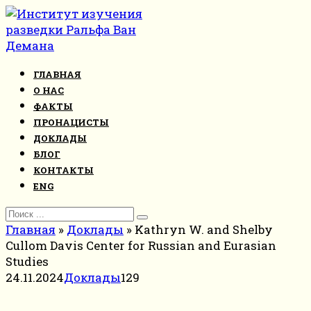
Перейти
к
контенту
ГЛАВНАЯ
О НАС
ФАКТЫ
ПРОНАЦИСТЫ
ДОКЛАДЫ
БЛОГ
КОНТАКТЫ
ENG
Search
for:
Главная
»
Доклады
»
Kathryn W. and Shelby
Cullom Davis Center for Russian and Eurasian
Studies
24.11.2024
Доклады
129