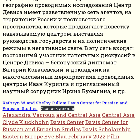
географию проводимых исследований Центр
Девиса имеет разветвленную сеть агентов, на
территории России и постсоветского
пространства, которые продвигают повестку
навязываемую центром, выставляя
руководства государств и их политические
режимы в негативном свете. В эту сеть входят:
постоянный участник панельных дискуссий в
Центре Девиса — белорусский дипломат
Валерий Ковалевский, и докладчик на
многочисленных мероприятиях проводимых
центром Иван Курилла и приглашенный
научный сотрудник Ирина Бусыгина, и др.
Kathryn W. and Shelby Cullom Davis Center for Russian and
Eurasian Studies
Скачать доклад
Alexandra Vacroux
and Central Asia
Central Asia
Clyde Kluckhohn
Davis Center
Davis Center for
Russian and Eurasian Studies
Davis Scholarship
Eastern Europe
Eve Blau
February 2022
Film