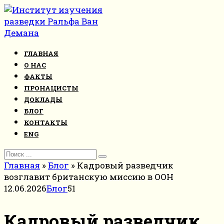
Перейти
к
контенту
ГЛАВНАЯ
О НАС
ФАКТЫ
ПРОНАЦИСТЫ
ДОКЛАДЫ
БЛОГ
КОНТАКТЫ
ENG
Search
for:
Главная
»
Блог
»
Кадровый разведчик
возглавит британскую миссию в ООН
12.06.2026
Блог
51
Кадровый разведчик