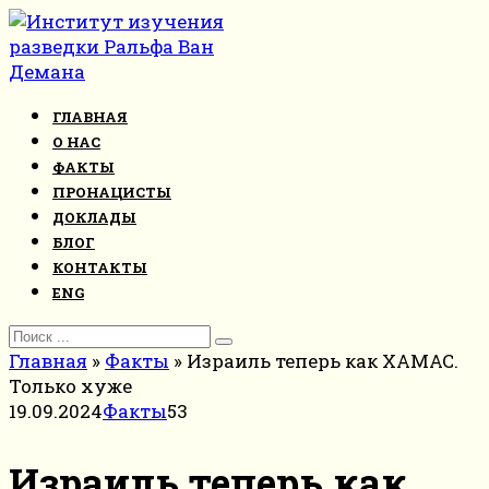
Перейти
к
контенту
ГЛАВНАЯ
О НАС
ФАКТЫ
ПРОНАЦИСТЫ
ДОКЛАДЫ
БЛОГ
КОНТАКТЫ
ENG
Search
for:
Главная
»
Факты
»
Израиль теперь как ХАМАС.
Только хуже
19.09.2024
Факты
53
Израиль теперь как