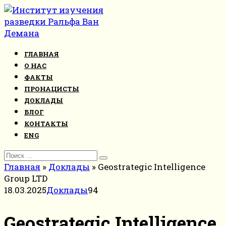
Перейти
к
контенту
ГЛАВНАЯ
О НАС
ФАКТЫ
ПРОНАЦИСТЫ
ДОКЛАДЫ
БЛОГ
КОНТАКТЫ
ENG
Search
for:
Главная
»
Доклады
»
Geostrategic Intelligence
Group LTD
18.03.2025
Доклады
94
Geostrategic Intelligence