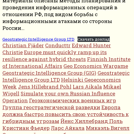
материалы описаны методы планирования и
проведения информационных операций в
отношении РФ, под видом борьбы с
информационными атаками со стороны
России…
Geostrategic Intelligence Group LTD
Скачать доклад
Christian Fjäder
Conducttr
Edward Hunter
Christie
Europe must quickly ramp up its
resilience against hybrid threats
Finnish Institute
of International Affairs
Geo Economics Wargame
Geostrategic Intelligence Group (GIG)
Geostrategic
Intelligence Group LTD
Helsinki Geoeconomics
Week
Jens Hillebrand Pohl
Lars Aikala
Mikael
Wigell
Simulate your own Russian Influence
Operation
Геоэкономических военных игр
Группа геостратегической разведки
Европа
должна быстро повысить свою устойчивость к
гибридным угрозам
Йенс Хиллебранд Поль
Кристиан Фьедер
Ларс Айкала
Микаэль Вигелл