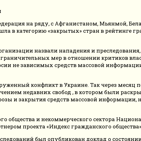
дерация на ряду, с Афганистаном, Мьянмой, Бел
ошла в категорию «закрытых» стран в рейтинге г
рганизации назвали нападения и преследования, 
ограничительных мер в отношении критиков власт
версии не зависимых средств массовой информац
уженный конфликт в Украине. Так через месяц по
чением недавних свобод , в котором были раскр
озы и закрытия средств массовой информации, н
кого общества и некоммерческого сектора Национ
тнером проекта «Индекс гражданского общества» 
исследований был опубликован доклад о состояни