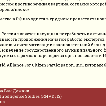
многом противоречивая картина, согласно которой
орошо/плохо».
ство в РФ находится в трудном процессе станов
ю России является насущная потребность в акти
одимость продолжения начатой работы экспертов 
ванию и систематизации законодательной базы 
е обеспечение государственного муниципального
изуемых в рамках партнерства органов власти и 
ld Alliance For Citizen Participation, Inc., котор
фа Ван Демана
Intelligence Studies (RHVD IIS)
на.