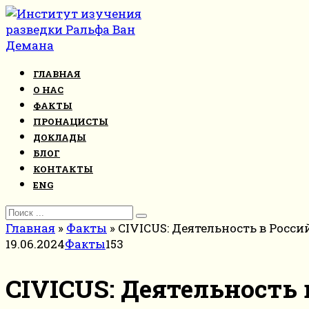
Перейти
к
контенту
ГЛАВНАЯ
О НАС
ФАКТЫ
ПРОНАЦИСТЫ
ДОКЛАДЫ
БЛОГ
КОНТАКТЫ
ENG
Search
for:
Главная
»
Факты
»
CIVICUS: Деятельность в Росс
19.06.2024
Факты
153
CIVICUS: Деятельность