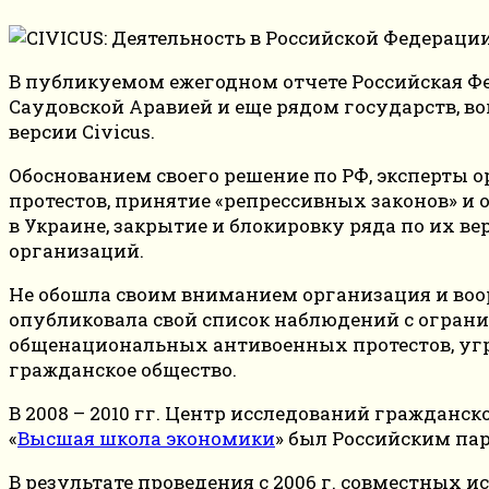
В публикуемом ежегодном отчете Российская Фе
Саудовской Аравией и еще рядом государств, в
версии Civicus.
Обоснованием своего решение по РФ, эксперты о
протестов, принятие «репрессивных законов» и 
в Украине, закрытие и блокировку ряда по их 
организаций.
Не обошла своим вниманием организация и воор
опубликовала свой список наблюдений с ограни
общенациональных антивоенных протестов, угр
гражданское общество.
В 2008 – 2010 гг. Центр исследований гражданс
«
Высшая школа экономики
» был Роcсийским пар
В результате проведения с 2006 г. совместных 