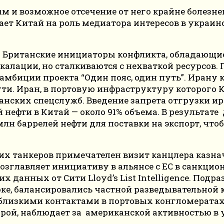
 и возможное отсечение от него крайне болезнен
ает Китай на роль медиатора интересов в украи
. Британские инициаторы конфликта, обладающие
калации, но сталкиваются с нехваткой ресурсов.
амбиции проекта “Один пояс, один путь”. Ирану 
ти. Иран, в портовую инфраструктуру которого 
танских спецслужб. Введение запрета отгрузки и
 нефти в Китай — около 91% объема. В результат
млн баррелей нефти для поставки на экспорт, чт
ких танкеров примечателен визит канцлера казн
озглавляет инициативу в альянсе с ЕС в санкцио
данных от Сити Lloyd’s List Intelligence. Подраз
е, балансировались частной разведывательной к
близкими контактами в портовых конгломератах 
орой, наблюдает за американской активностью в