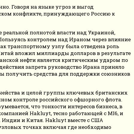
но. Говоря на языке угроз и выгод
нском конфликте, принуждающего Россию к
 реальной полнотой власти над Украиной,
 Пользуясь контролем над Ираном через влияние
как транспортному узлу была отведена роль
Китай вложил миллиарды долларов в результате
ранской нефти является критическим ударом по
е действия запрета руководство Ирана приняло
обы получить средства для поддержки союзников
ачейства и целой группы ключевых британских
нном контроле российского офшорного флота.
умевается, что тонкости интересов бизнеса, в
омпанией Hakluyt, тесно работающей с MI6, и
Индии и Китая. Hakluyt вместе с США
 узловых точках включая где необходимо