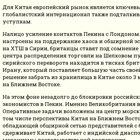
Для Китая европейский рынок является ключевым
глобалистский интернационал также подталкив
уступкам.
Налицо усиление контактов Пекина с Лондоном
настроены на поддержание хаоса и обширной эс
на ХТШ в Сирии, британцы ставят под сомнение 
центра распределения торговли на Шелковом пу
сирийского переворота находится в тисках бри
Ирану, который поставляет большую часть своей
решение забрать из хранилища в Китае около 3 
на Ближнем Востоке.
На этом фоне незадолго до блокировки российс
экономистов в Пекин. Именно Великобритания в
Оперативные задачи возложены на центр морских 
том числе перспективы Китая на Ближнем Восток
обладающей обширной сетью представителей с 
сдерживает Китай, работает с индийской диасп
механизмы разведывательной кооперации.