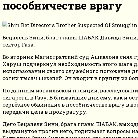
пособничестве врагу
Бецалель Зини, брат главы ШАБАК Давида Зини,
сектор Газа.
Во вторник Магистратский суд Ашкелона снял гр
Харуш подчеркнул необходимость этого шага дл
использовании своего служебного положения д
сотни тысяч шекелей. Он входит в группу из бо
По данным израильской полиции, расследование
сигареты в Газу. В ближайшие дни ему, как и о
серьёзное обвинение в пособничестве врагу в в
передачи дела в прокуратуру.
Дело Бецалеля Зини, брата главы ШАБАК, выходи
выдвинутое против него, поднимает вопросы на