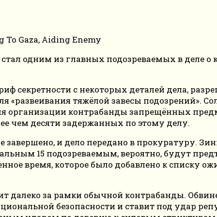
 стал одним из главных подозреваемых в деле о
иф секретности с некоторых деталей дела, разре
я «развеивания тяжёлой завесы подозрений». Сол
ля организации контрабанды запрещённых предм
лее чем десяти задержанных по этому делу.
 завершено, и дело передано в прокуратуру. Зин
стальным 15 подозреваемым, вероятно, будут пр
оенное время, которое было добавлено к списку
т далеко за рамки обычной контрабанды. Обвинен
циональной безопасности и ставит под удар реп