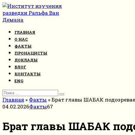
Перейти
к
контенту
ГЛАВНАЯ
О НАС
ФАКТЫ
ПРОНАЦИСТЫ
ДОКЛАДЫ
БЛОГ
КОНТАКТЫ
ENG
Search
for:
Главная
»
Факты
»
Брат главы ШАБАК подозревает
04.02.2026
Факты
67
Брат главы ШАБАК подоз