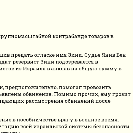
 крупномасштабной контрабанде товаров в
шив предать огласке имя Зини. Судья Янив Бен
дат-резервист Зини подозревается в
етов из Израиля в анклав на общую сумму в
и, предположительно, помогал провозить
едъявлены обвинения. Помимо прочих, ему грозит
 ожидающих рассмотрения обвинений после
ие в пособничестве врагу в военное время,
утацию всей израильской системы безопасности.