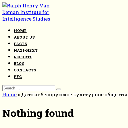
Skip
to
content
HOME
ABOUT US
FACTS
NAZI-NEXT
REPORTS
BLOG
CONTACTS
РУС
Search
for:
Home
»
Датско-белорусское культурное обществ
Nothing found