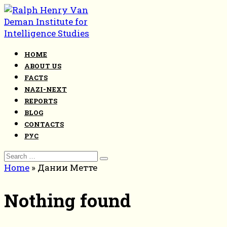
Skip
to
content
HOME
ABOUT US
FACTS
NAZI-NEXT
REPORTS
BLOG
CONTACTS
РУС
Search
for:
Home
»
Дании Метте
Nothing found