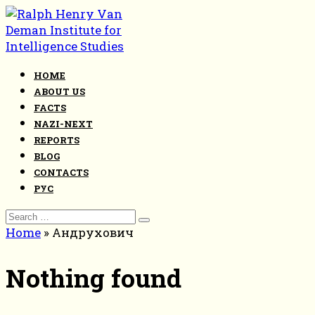
Skip
to
content
HOME
ABOUT US
FACTS
NAZI-NEXT
REPORTS
BLOG
CONTACTS
РУС
Search
for:
Home
»
Андрухович
Nothing found